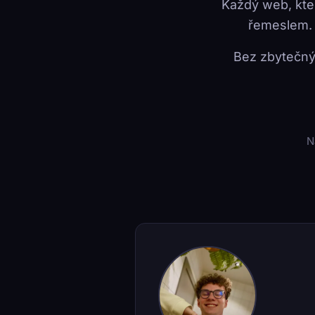
Každý web, kter
řemeslem. 
Bez zbytečný
N