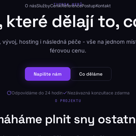
TVORBA WEBŮ
O nás
Služby
Ceník
Reference
Postup
Kontakt
které dělají to, c
 vývoj, hosting i následná péče - vše na jednom mís
férovou cenu.
Napište nám
Co děláme
Odpovídáme do 24 hodin
Nezávazná konzultace zdarma
O PROJEKTU
áháme plnit sny ostatn