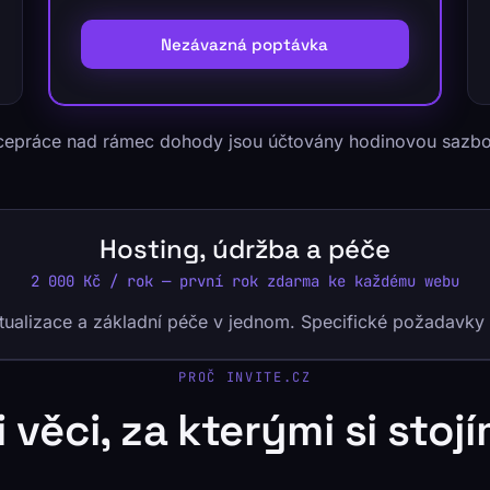
Nezávazná poptávka
ícepráce nad rámec dohody jsou účtovány hodinovou sazbo
Hosting, údržba a péče
2 000 Kč / rok — první rok zdarma ke každému webu
ktualizace a základní péče v jednom. Specifické požadavk
PROČ INVITE.CZ
i věci, za kterými si stoj