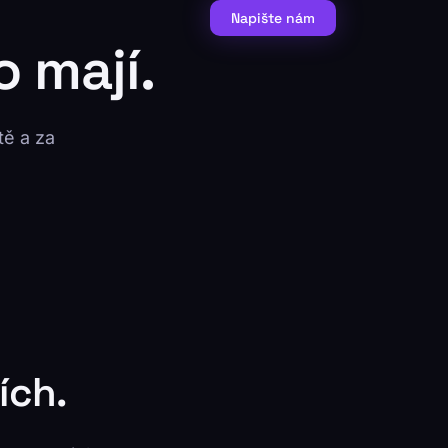
Napište nám
o mají.
tě a za
ích.