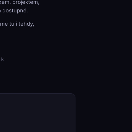
ikem, projektem,
a dostupné.
e tu i tehdy,
 k