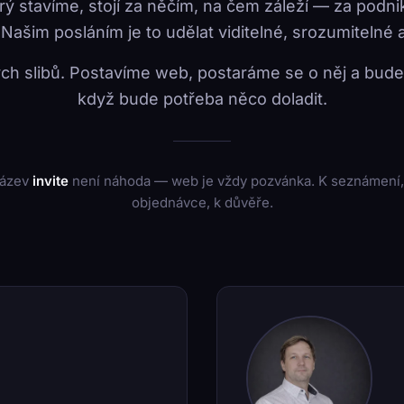
ý stavíme, stojí za něčím, na čem záleží — za podn
Našim posláním je to udělat viditelné, srozumitelné 
ch slibů. Postavíme web, postaráme se o něj a budem
když bude potřeba něco doladit.
ázev
invite
není náhoda — web je vždy pozvánka. K seznámení,
objednávce, k důvěře.