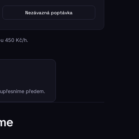
Nezávazná poptávka
u 450 Kč/h.
y upřesníme předem.
íme