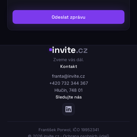
Odeslat zprávu
invite
.cz
Zveme vás dál.
Kontakt
franta@invite.cz
+420 732 344 367
Hlučín, 748 01
Sledujte nás
František Porwol, IČO 19952341
© 2026 invite.cz ·
Ochrana osobních údajů