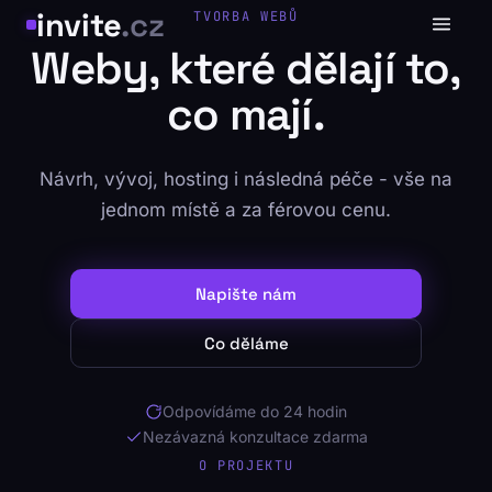
Přeskočit na hlavní obsah
invite
.cz
TVORBA WEBŮ
Weby, které dělají to,
co mají.
Návrh, vývoj, hosting i následná péče - vše na
jednom místě a za férovou cenu.
Napište nám
Co děláme
Odpovídáme do 24 hodin
Nezávazná konzultace zdarma
O PROJEKTU